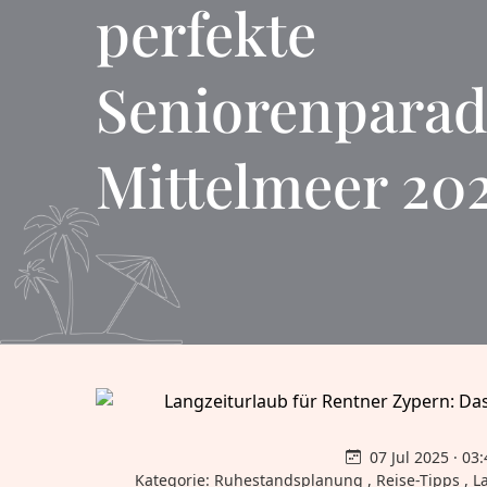
perfekte
Seniorenparad
Mittelmeer 20
07 Jul 2025 · 03
Kategorie: Ruhestandsplanung , Reise-Tipps , La