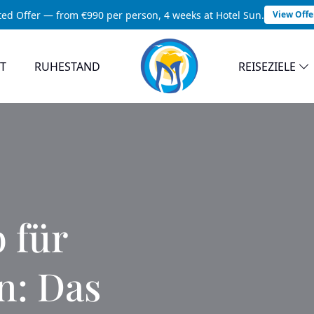
ted Offer — from €990 per person, 4 weeks at Hotel Sun.
View Offe
T
RUHESTAND
REISEZIELE
 für
n: Das