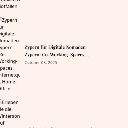
Zypern für Digitale Nomaden
Zypern: Co-Working-Spaces,
Internetqualität & Home-Office
October 08, 2025