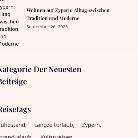
Wohnen auf Zypern: Alltag zwischen
Tradition und Moderne
September 26, 2025
Kategorie Der Neuesten
Beiträge
Reisetags
Ruhestand,
Langzeiturlaub,
Zypern,
trandurlaub,
Kulturreisen,