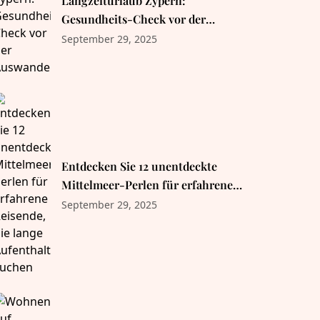
Langzeiturlaub Zypern:
Gesundheits-Check vor der
Auswanderung
September 29, 2025
Entdecken Sie 12 unentdeckte
Mittelmeer-Perlen für erfahrene
Reisende, die lange Aufenthalte
September 29, 2025
suchen