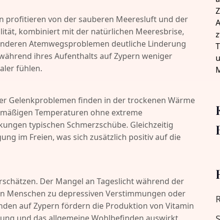
profitieren von der sauberen Meeresluft und der
tät, kombiniert mit der natürlichen Meeresbrise,
r anderen Atemwegsproblemen deutliche Linderung
e während ihres Aufenthalts auf Zypern weniger
ler fühlen.
r Gelenkproblemen finden in der trockenen Wärme
eichmäßigen Temperaturen ohne extreme
kungen typischen Schmerzschübe. Gleichzeitig
g im Freien, was sich zusätzlich positiv auf die
erschätzen. Der Mangel an Tageslicht während der
eren Menschen zu depressiven Verstimmungen oder
nden auf Zypern fördern die Produktion von Vitamin
mmung und das allgemeine Wohlbefinden auswirkt.
S