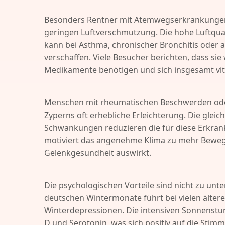
Besonders Rentner mit Atemwegserkrankungen 
geringen Luftverschmutzung. Die hohe Luftquali
kann bei Asthma, chronischer Bronchitis ode
verschaffen. Viele Besucher berichten, dass si
Medikamente benötigen und sich insgesamt vita
Menschen mit rheumatischen Beschwerden ode
Zyperns oft erhebliche Erleichterung. Die gl
Schwankungen reduzieren die für diese Erkran
motiviert das angenehme Klima zu mehr Bewegun
Gelenkgesundheit auswirkt.
Die psychologischen Vorteile sind nicht zu unt
deutschen Wintermonate führt bei vielen ält
Winterdepressionen. Die intensiven Sonnenstu
D und Serotonin, was sich positiv auf die Sti