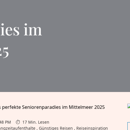
ies im
25
:48 PM
17 Min. Lesen
ngzeitaufenthalte , Günstiges Reisen , Reiseinspiration