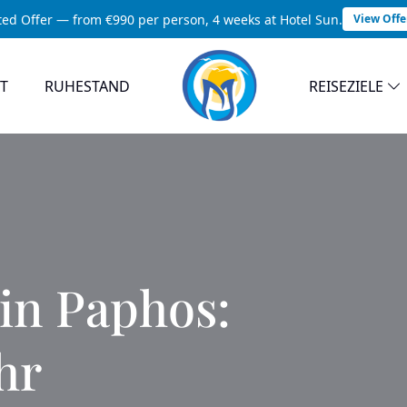
ted Offer — from €990 per person, 4 weeks at Hotel Sun.
View Offe
T
RUHESTAND
REISEZIELE
in Paphos:
hr