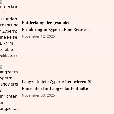
Entdeckung der gesunden
Ernährung in Zypern: Eine Reise zu
Farm-to-Table Delikatessen
November 12, 2025
Langzeitmiete Zypern: Renovieren &
Einrichten für Langzeitaufenthalte
November 03, 2025