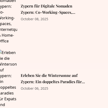
Zypern für Digitale Nomaden
Zypern: Co-Working-Spaces,
Internetqualität & Home-Office
October 08, 2025
Erleben Sie die Wintersonne auf
Zypern: Ein doppeltes Paradies für
Expats und Rentner
October 06, 2025