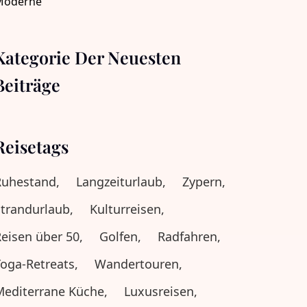
Kategorie Der Neuesten
Beiträge
Reisetags
Ruhestand,
Langzeiturlaub,
Zypern,
trandurlaub,
Kulturreisen,
eisen über 50,
Golfen,
Radfahren,
oga-Retreats,
Wandertouren,
editerrane Küche,
Luxusreisen,