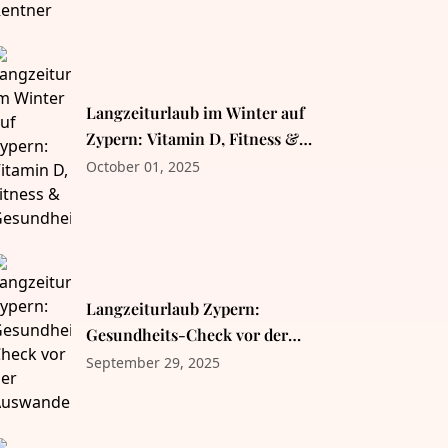
Langzeiturlaub im Winter auf
Zypern: Vitamin D, Fitness &
Gesundheit
October 01, 2025
Langzeiturlaub Zypern:
Gesundheits-Check vor der
Auswanderung
September 29, 2025