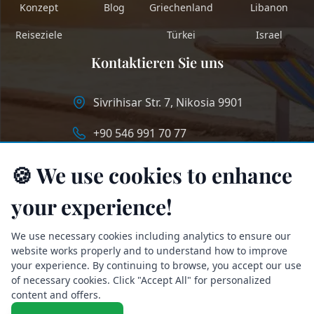
Konzept
Blog
Griechenland
Libanon
Reiseziele
Türkei
Israel
Kontaktieren Sie uns
Sivrihisar Str. 7, Nikosia 9901
+90 546 991 70 77
info@longstaycyprus.com
🍪 We use cookies to enhance
your experience!
We use necessary cookies including analytics to ensure our
website works properly and to understand how to improve
your experience. By continuing to browse, you accept our use
of necessary cookies. Click "Accept All" for personalized
content and offers.