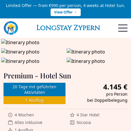
Limited Offer — from €990 per person, 4 weeks at Hotel Sun.
View Offer
LongStay Zypern
Premium - Hotel Sun
4.145 €
20 Tage mit geführten
Aktivitäten
pro Person
1 Ausflug
bei Doppelbelegung
4 Wochen
4 Star Hotel
Alles inklusive
Nicosia
1 Ausflug