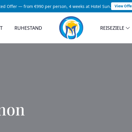
ted Offer — from €990 per person, 4 weeks at Hotel Sun.
View Offe
T
RUHESTAND
REISEZIELE
anon