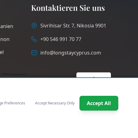
Kontaktieren Sie uns
Sivrihisar Str. 7, Nikosia 9901
danien
anon
+90 546 991 70 77
el
info@longstaycyprus.com
Accept All
e Preferences
Accept Necessary Only
German