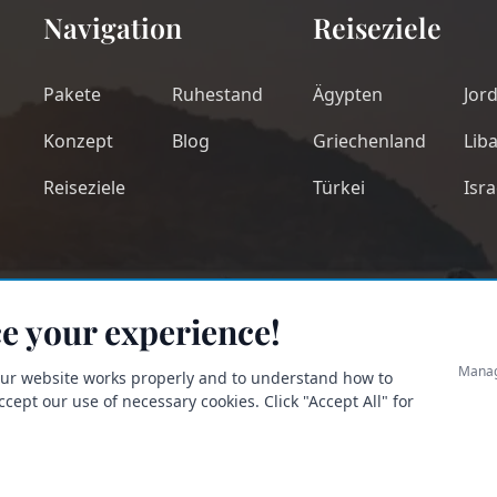
Navigation
Reiseziele
Pakete
Ruhestand
Ägypten
Jor
Konzept
Blog
Griechenland
Lib
Reiseziele
Türkei
Isra
e your experience!
Manag
our website works properly and to understand how to
ept our use of necessary cookies. Click "Accept All" for