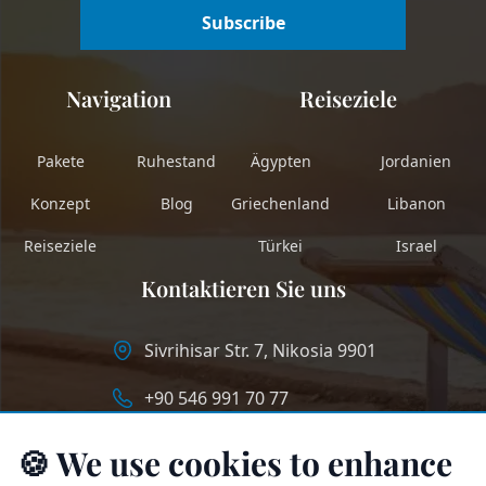
Subscribe
Navigation
Reiseziele
Pakete
Ruhestand
Ägypten
Jordanien
Konzept
Blog
Griechenland
Libanon
Reiseziele
Türkei
Israel
Kontaktieren Sie uns
Sivrihisar Str. 7, Nikosia 9901
+90 546 991 70 77
info@longstaycyprus.com
🍪 We use cookies to enhance