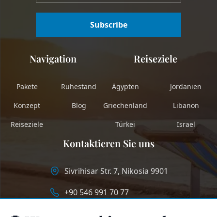
Subscribe
Navigation
Reiseziele
Pakete
Ruhestand
Ägypten
Jordanien
Konzept
Blog
Griechenland
Libanon
Reiseziele
Türkei
Israel
Kontaktieren Sie uns
Sivrihisar Str. 7, Nikosia 9901
+90 546 991 70 77
info@longstaycyprus.com