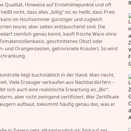
e Qualität, Hinweise auf Erntehöhepunkte und oft
ßt nicht, dass alles „billig“ ist; es heißt, dass Preis
n kann im Hochsommer günstiger und zugleich
rten teurer, aber selten enttäuschend sind. Die
darf ziemlich genau kennt, kauft frische Ware ohne
, Tomatensoßenbasis, geschnittenes Obst) oder
en- und Orangenzesten, getrocknete Kräuter). So wird
nschränkung.
skontrolle liegt buchstäblich in der Hand. Man riecht,
ezeit. Viele Erzeuger verkaufen aus Nachbardörfern –
ibt sich auch eine realistische Erwartung an „Bio“:
zidarm, aber nicht zwingend zertifiziert. Wer Zertifikate
rzeugern aufbaut, bekommt häufig genau das, was er
e in Zypern sehr alltagstauglich ist: Einkauf am