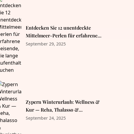
Entdecken Sie 12 unentdeckte
Mittelmeer-Perlen für erfahrene
Reisende, die lange Aufenthalte
September 29, 2025
suchen
Zypern Winterurlaub: Wellness &
Kur — Reha, Thalasso &
Physiotherapie
September 24, 2025