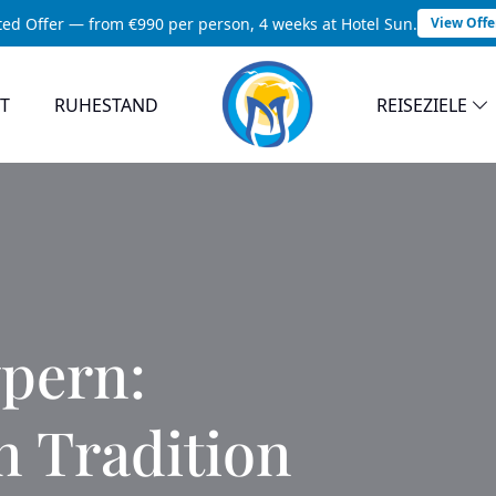
ted Offer — from €990 per person, 4 weeks at Hotel Sun.
View Offe
T
RUHESTAND
REISEZIELE
pern:
n Tradition