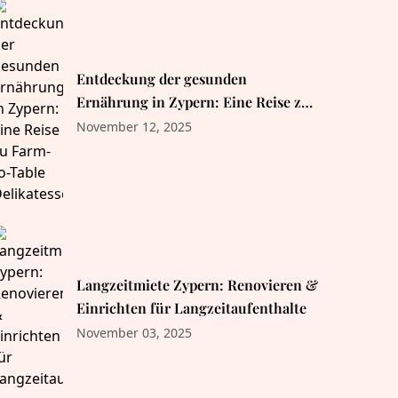
Entdeckung der gesunden
Ernährung in Zypern: Eine Reise zu
Farm-to-Table Delikatessen
November 12, 2025
Langzeitmiete Zypern: Renovieren &
Einrichten für Langzeitaufenthalte
November 03, 2025