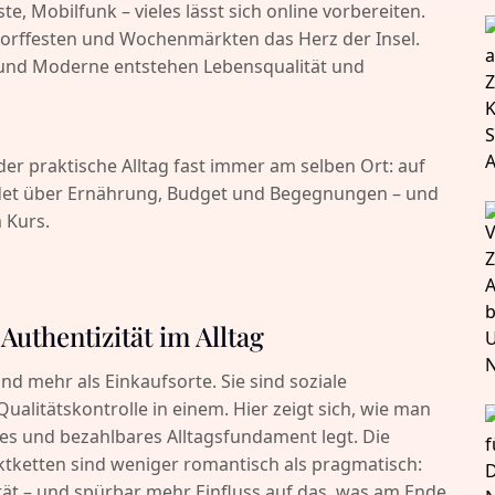
e, Mobilfunk – vieles lässt sich online vorbereiten.
 Dorffesten und Wochenmärkten das Herz der Insel.
n und Moderne entstehen Lebensqualität und
 der praktische Alltag fast immer am selben Ort: auf
idet über Ernährung, Budget und Begegnungen – und
 Kurs.
Authentizität im Alltag
ind mehr als Einkaufsorte. Sie sind soziale
ualitätskontrolle in einem. Hier zeigt sich, wie man
des und bezahlbares Alltagsfundament legt. Die
tketten sind weniger romantisch als pragmatisch:
ität – und spürbar mehr Einfluss auf das, was am Ende