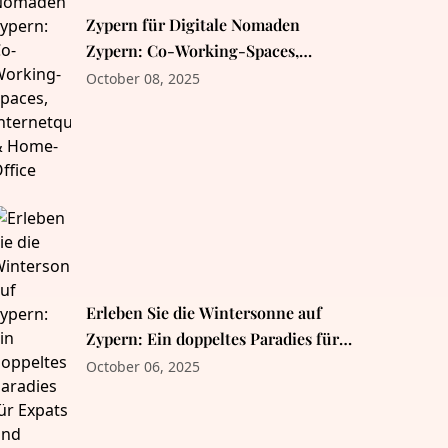
Zypern für Digitale Nomaden
Zypern: Co-Working-Spaces,
Internetqualität & Home-Office
October 08, 2025
Erleben Sie die Wintersonne auf
Zypern: Ein doppeltes Paradies für
Expats und Rentner
October 06, 2025