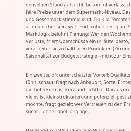
denselben Stand aufsucht, bekommt verlässlich
faire Preise unter dem Supermarkt-Niveau. Das hei
und Geschmack stimmig sind. Ein Kilo Tomate
aromatischer sein, während frühe oder späte So
Marktlogik belohnt Planung: Wer den Wochenbe
Verluste, friert Überschüsse ein (Kräuterpesto
verarbeitet sie zu haltbaren Produkten (Zitron
Saisonalität zur Budgetstrategie – nicht zur Ei
Ein zweiter, oft unterschätzter Vorteil: Qualität
fühlt, schaut; fragt nach Anbauort, Sorte, Ernt
die Lieferkette ist kurz und sichtbar. Daraus erg
Vieles ist kleinstrukturiert und potenziell pesti
möchte, fragt gezielt; wer Vertrauen zu den E
sucht – ohne Label-Jonglage.
Der Markt schafft zudem eine Wochenstruktur, di