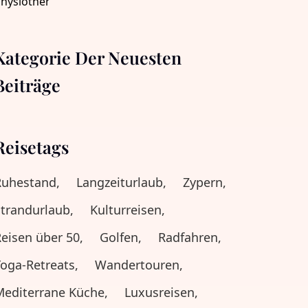
Kategorie Der Neuesten
Beiträge
Reisetags
Ruhestand,
Langzeiturlaub,
Zypern,
trandurlaub,
Kulturreisen,
eisen über 50,
Golfen,
Radfahren,
oga-Retreats,
Wandertouren,
editerrane Küche,
Luxusreisen,