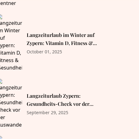
Langzeiturlaub im Winter auf
Zypern: Vitamin D, Fitness &
Gesundheit
October 01, 2025
Langzeiturlaub Zypern:
Gesundheits-Check vor der
Auswanderung
September 29, 2025