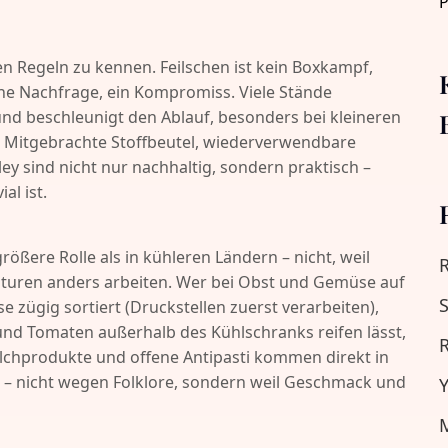
len Regeln zu kennen. Feilschen ist kein Boxkampf,
eine Nachfrage, ein Kompromiss. Viele Stände
 und beschleunigt den Ablauf, besonders bei kleineren
 Mitgebrachte Stoffbeutel, wiederverwendbare
ley sind nicht nur nachhaltig, sondern praktisch –
al ist.
rößere Rolle als in kühleren Ländern – nicht, weil
turen anders arbeiten. Wer bei Obst und Gemüse auf
S
e zügig sortiert (Druckstellen zuerst verarbeiten),
nd Tomaten außerhalb des Kühlschranks reifen lässt,
R
ilchprodukte und offene Antipasti kommen direkt in
t – nicht wegen Folklore, sondern weil Geschmack und
Y
M