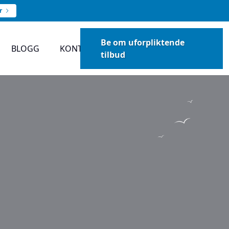
r
Be om uforpliktende
BLOGG
KONTAKT
tilbud