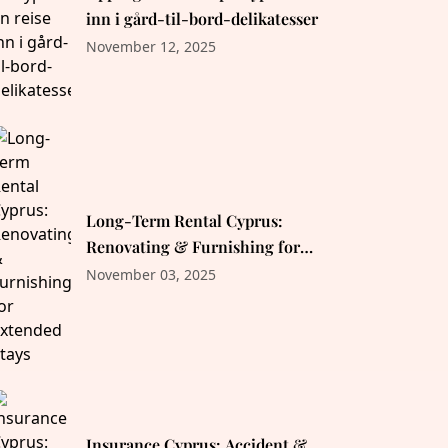
inn i gård-til-bord-delikatesser
November 12, 2025
Long-Term Rental Cyprus:
Renovating & Furnishing for
Extended Stays
November 03, 2025
Insurance Cyprus: Accident &