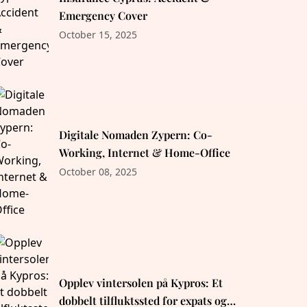
Emergency Cover
October 15, 2025
Digitale Nomaden Zypern: Co-
Working, Internet & Home-Office
October 08, 2025
Opplev vintersolen på Kypros: Et
dobbelt tilfluktssted for expats og