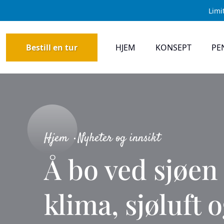
Limi
Bestill en tur
HJEM
KONSEPT
PE
Hjem
Nyheter og innsikt
Å bo ved sjøen
klima, sjøluft 