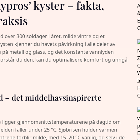
Kypros’ kyster – fakta,
raksis
 over 300 soldager i året, milde vintre og et
sten kjenner du havets påvirkning i alle deler av
eg på metall og glass, og det konstante vannlyden
g forstår du den, kan du optimalisere komfort og unngå
nd – det middelhavsinspirerte
s ligger gjennomsnittstemperaturene på dagtid om
lden faller under 25 °C. Sjøbrisen holder varmen
intrene forblir milde, med 15–20 °C vanlig, og selv i de