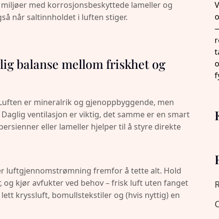
e miljøer med korrosjonsbeskyttede lameller og
å når saltinnholdet i luften stiger.
glig balanse mellom friskhet og
t. Luften er mineralrik og gjenoppbyggende, men
Daglig ventilasjon er viktig, det samme er en smart
rsienner eller lameller hjelper til å styre direkte
er luftgjennomstrømning fremfor å tette alt. Hold
er, og kjør avfukter ved behov – frisk luft uten fanget
R
tt kryssluft, bomullstekstiler og (hvis nyttig) en
C