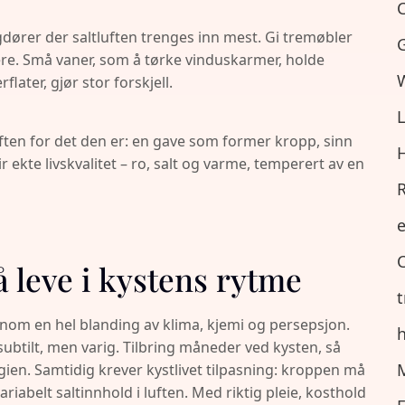
C
ører der saltluften trenges inn mest. Gi tremøbler
G
kulere. Små vaner, som å tørke vinduskarmer, holde
W
later, gjør stor forskjell.
L
ten for det den er: en gave som former kropp, sinn
H
ir ekte livskvalitet – ro, salt og varme, temperert av en
R
e
C
 å leve i kystens rytme
t
nnom en hel blanding av klima, kjemi og persepsjon.
h
 subtilt, men varig. Tilbring måneder ved kysten, så
M
ien. Samtidig krever kystlivet tilpasning: kroppen må
riabelt saltinnhold i luften. Med riktig pleie, kosthold