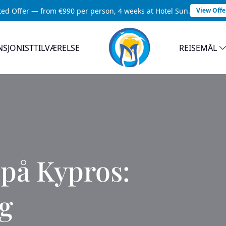
ted Offer — from €990 per person, 4 weeks at Hotel Sun.
View Offe
NSJONISTTILVÆRELSE
REISEMÅL
 på Kypros:
og