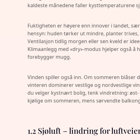
kaldeste månedene faller kysttemperaturene sje
Fuktigheten er høyere enn innover i landet, sær
hensyn: huden tørker ut mindre, planter trives
Ventilasjon tidlig morgen eller sen kveld er ideelt
Klimaanlegg med «dry»-modus hjelper også å h
forebygger mugg.
Vinden spiller også inn. Om sommeren blåser d
vinteren dominerer vestlige og nordvestlige vi
du velger kystnært bolig, tenk vindretning: øst-
kjølige om sommeren, mens sørvendte balkonge
1.2 Sjøluft – lindring for luftvei