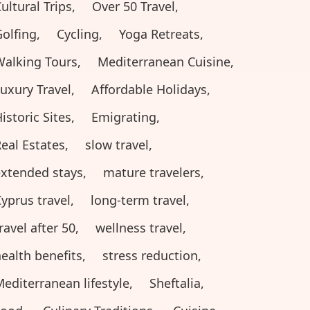
ultural Trips,
Over 50 Travel,
olfing,
Cycling,
Yoga Retreats,
alking Tours,
Mediterranean Cuisine,
uxury Travel,
Affordable Holidays,
istoric Sites,
Emigrating,
eal Estates,
slow travel,
xtended stays,
mature travelers,
yprus travel,
long-term travel,
ravel after 50,
wellness travel,
ealth benefits,
stress reduction,
editerranean lifestyle,
Sheftalia,