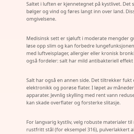
Saltet i luften er kjennetegnet på kystlivet. De
bølger og vind og føres langt inn over land. Di
omgivelsene.
Medisinsk sett er sjøluft i moderate mengder gun
løse opp slim og kan forbedre lungefunksjone
med luftveisplager, allergier eller kronisk bron
også fordeler: salt har mild antibakteriell effekt
Salt har også en annen side. Det tiltrekker fukt
elektronikk og porøse flater. I løpet av måneder
apparater. Jevnlig skylling med rent vann redus
kan skade overflater og forsterke slitasje.
For langvarig kystliv, velg robuste materialer t
rustfritt stål (for eksempel 316), pulverlakkert 