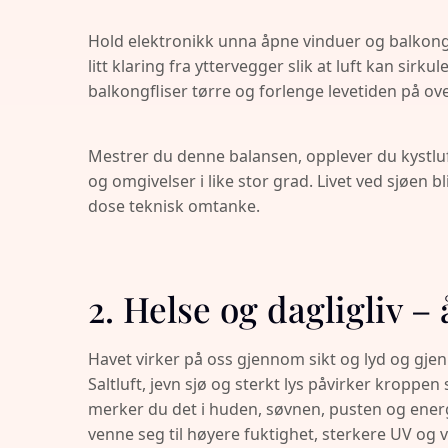
Hold elektronikk unna åpne vinduer og balkongd
litt klaring fra yttervegger slik at luft kan sir
balkongfliser tørre og forlenge levetiden på overf
Mestrer du denne balansen, opplever du kystluf
og omgivelser i like stor grad. Livet ved sjøen bl
dose teknisk omtanke.
2. Helse og dagligliv –
Havet virker på oss gjennom sikt og lyd og gje
Saltluft, jevn sjø og sterkt lys påvirker kroppen
merker du det i huden, søvnen, pusten og energ
venne seg til høyere fuktighet, sterkere UV og va