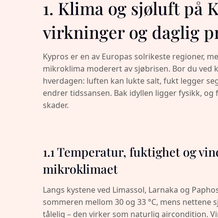
1. Klima og sjøluft på 
virkninger og daglig p
Kypros er en av Europas solrikeste regioner, med
mikroklima moderert av sjøbrisen. Bor du ved ky
hverdagen: luften kan lukte salt, fukt legger s
endrer tidssansen. Bak idyllen ligger fysikk, o
skader.
1.1 Temperatur, fuktighet og vi
mikroklimaet
Langs kystene ved Limassol, Larnaka og Papho
sommeren mellom 30 og 33 °C, mens nettene sje
tålelig – den virker som naturlig aircondition. V