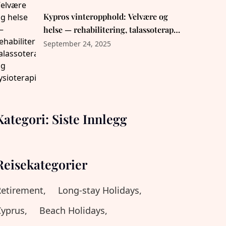
Kypros vinteropphold: Velvære og
helse — rehabilitering, talassoterapi
og fysioterapi
September 24, 2025
Kategori: Siste Innlegg
Reisekategorier
etirement,
Long-stay Holidays,
yprus,
Beach Holidays,