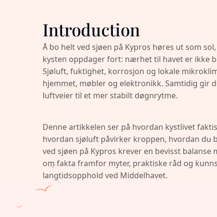
Introduction
Å bo helt ved sjøen på Kypros høres ut som sol
kysten oppdager fort: nærhet til havet er ikke b
Sjøluft, fuktighet, korrosjon og lokale mikrok
hjemmet, møbler og elektronikk. Samtidig gir det
luftveier til et mer stabilt døgnrytme.
Denne artikkelen ser på hvordan kystlivet fakti
hvordan sjøluft påvirker kroppen, hvordan du b
ved sjøen på Kypros krever en bevisst balanse 
om fakta framfor myter, praktiske råd og kun
langtidsopphold ved Middelhavet.