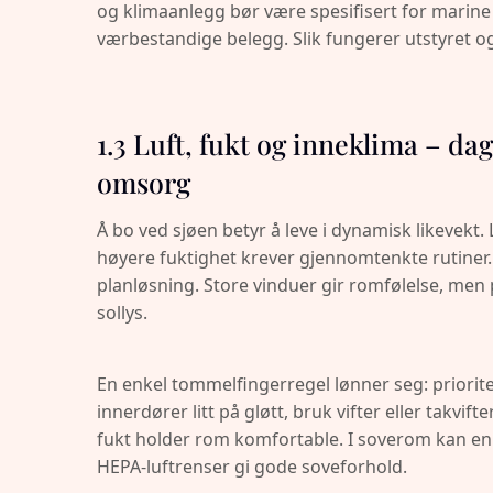
og klimaanlegg bør være spesifisert for marin
værbestandige belegg. Slik fungerer utstyret ogs
1.3 Luft, fukt og inneklima – da
omsorg
Å bo ved sjøen betyr å leve i dynamisk likevek
høyere fuktighet krever gjennomtenkte rutiner. 
planløsning. Store vinduer gir romfølelse, men pe
sollys.
En enkel tommelfingerregel lønner seg: priorit
innerdører litt på gløtt, bruk vifter eller takvift
fukt holder rom komfortable. I soverom kan en le
HEPA-luftrenser gi gode soveforhold.