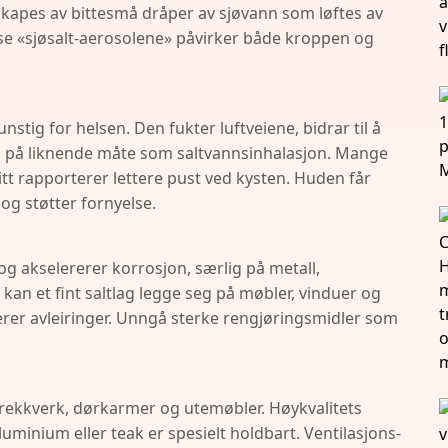
t skapes av bittesmå dråper av sjøvann som løftes av
sse «sjøsalt-aerosolene» påvirker både kroppen og
stig for helsen. Den fukter luftveiene, bidrar til å
n på liknende måte som saltvannsinhalasjon. Mange
kitt rapporterer lettere pust ved kysten. Huden får
 og støtter fornyelse.
 og akselererer korrosjon, særlig på metall,
 kan et fint saltlag legge seg på møbler, vinduer og
erer avleiringer. Unngå sterke rengjøringsmidler som
il rekkverk, dørkarmer og utemøbler. Høykvalitets
aluminium eller teak er spesielt holdbart. Ventilasjons-