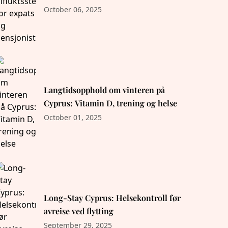
pensjonister
October 06, 2025
Langtidsopphold om vinteren på
Cyprus: Vitamin D, trening og helse
October 01, 2025
Long-Stay Cyprus: Helsekontroll før
avreise ved flytting
September 29, 2025