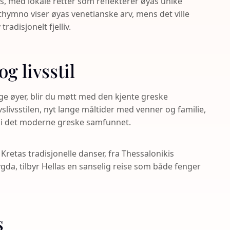
as, med lokale retter som reflekterer øyas unike
hymno viser øyas venetianske arv, mens det ville
radisjonelt fjelliv.
g livsstil
lige øyer, blir du møtt med den kjente greske
slivsstilen, nyt lange måltider med venner og familie,
t i det moderne greske samfunnet.
 Kretas tradisjonelle danser, fra Thessalonikis
gda, tilbyr Hellas en sanselig reise som både fenger
s