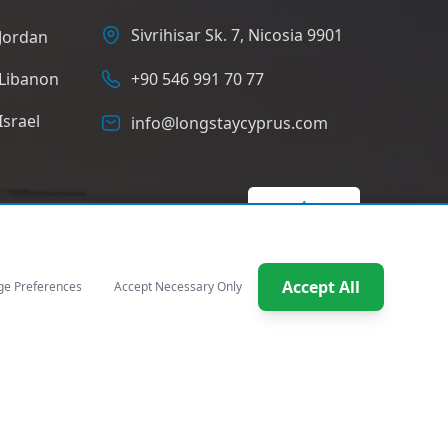
Sivrihisar Sk. 7, Nicosia 9901
Jordan
Libanon
+90 546 991 70 77
Israel
info@longstaycyprus.com
Accept All
e Preferences
Accept Necessary Only
Norwegian
Personvern
|
Vilkår for bruk