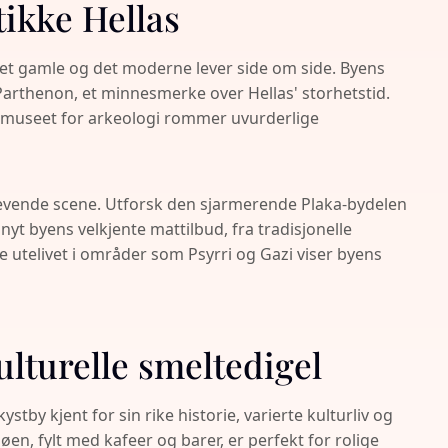
tikke Hellas
det gamle og det moderne lever side om side. Byens
 Parthenon, et minnesmerke over Hellas' storhetstid.
museet for arkeologi rommer uvurderlige
evende scene. Utforsk den sjarmerende Plaka-bydelen
nyt byens velkjente mattilbud, fra tradisjonelle
ge utelivet i områder som Psyrri og Gazi viser byens
ulturelle smeltedigel
kystby kjent for sin rike historie, varierte kulturliv og
n, fylt med kafeer og barer, er perfekt for rolige