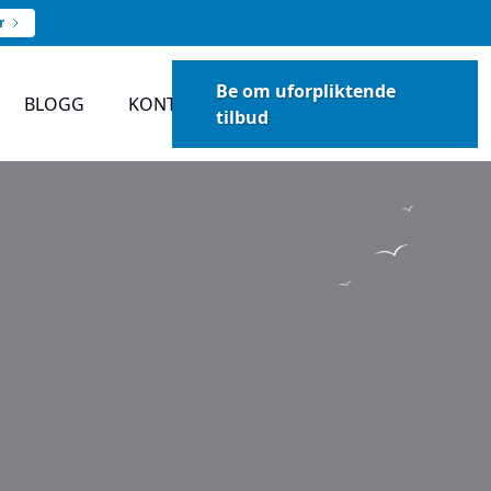
r
Be om uforpliktende
BLOGG
KONTAKT
tilbud