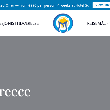
ted Offer — from €990 per person, 4 weeks at Hotel Sun.
View Offe
NSJONISTTILVÆRELSE
REISEMÅL
reece