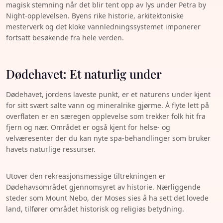
magisk stemning når det blir tent opp av lys under Petra by
Night-opplevelsen. Byens rike historie, arkitektoniske
mesterverk og det kloke vannledningssystemet imponerer
fortsatt besøkende fra hele verden.
Dødehavet: Et naturlig under
Dødehavet, jordens laveste punkt, er et naturens under kjent
for sitt svært salte vann og mineralrike gjørme. Å flyte lett på
overflaten er en særegen opplevelse som trekker folk hit fra
fjern og nær. Området er også kjent for helse- og
velværesenter der du kan nyte spa-behandlinger som bruker
havets naturlige ressurser.
Utover den rekreasjonsmessige tiltrekningen er
Dødehavsområdet gjennomsyret av historie. Nærliggende
steder som Mount Nebo, der Moses sies å ha sett det lovede
land, tilfører området historisk og religiøs betydning.