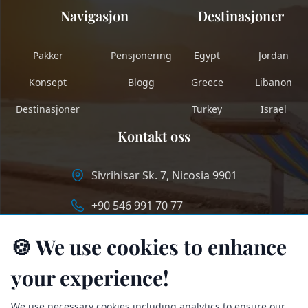
Navigasjon
Destinasjoner
Pakker
Pensjonering
Egypt
Jordan
Konsept
Blogg
Greece
Libanon
Destinasjoner
Turkey
Israel
Kontakt oss
Sivrihisar Sk. 7, Nicosia 9901
+90 546 991 70 77
info@longstaycyprus.com
🍪 We use cookies to enhance
your experience!
We use necessary cookies including analytics to ensure our