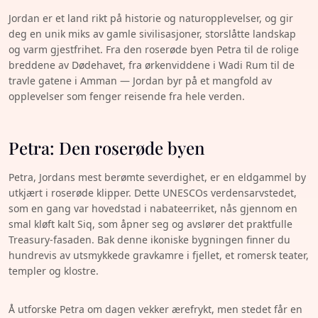
Jordan er et land rikt på historie og naturopplevelser, og gir
deg en unik miks av gamle sivilisasjoner, storslåtte landskap
og varm gjestfrihet. Fra den roserøde byen Petra til de rolige
breddene av Dødehavet, fra ørkenviddene i Wadi Rum til de
travle gatene i Amman — Jordan byr på et mangfold av
opplevelser som fenger reisende fra hele verden.
Petra: Den roserøde byen
Petra, Jordans mest berømte severdighet, er en eldgammel by
utkjært i roserøde klipper. Dette UNESCOs verdensarvstedet,
som en gang var hovedstad i nabateerriket, nås gjennom en
smal kløft kalt Siq, som åpner seg og avslører det praktfulle
Treasury-fasaden. Bak denne ikoniske bygningen finner du
hundrevis av utsmykkede gravkamre i fjellet, et romersk teater,
templer og klostre.
Å utforske Petra om dagen vekker ærefrykt, men stedet får en