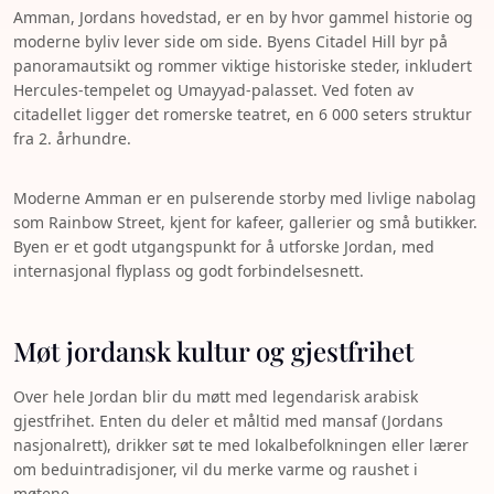
Amman, Jordans hovedstad, er en by hvor gammel historie og
moderne byliv lever side om side. Byens Citadel Hill byr på
panoramautsikt og rommer viktige historiske steder, inkludert
Hercules-tempelet og Umayyad-palasset. Ved foten av
citadellet ligger det romerske teatret, en 6 000 seters struktur
fra 2. århundre.
Moderne Amman er en pulserende storby med livlige nabolag
som Rainbow Street, kjent for kafeer, gallerier og små butikker.
Byen er et godt utgangspunkt for å utforske Jordan, med
internasjonal flyplass og godt forbindelsesnett.
Møt jordansk kultur og gjestfrihet
Over hele Jordan blir du møtt med legendarisk arabisk
gjestfrihet. Enten du deler et måltid med mansaf (Jordans
nasjonalrett), drikker søt te med lokalbefolkningen eller lærer
om beduintradisjoner, vil du merke varme og raushet i
møtene.