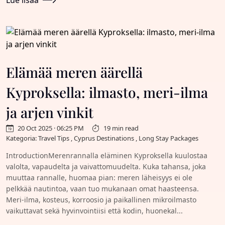
Lue lisää
Elämää meren äärellä
Kyproksella: ilmasto, meri-ilma
ja arjen vinkit
20 Oct 2025 · 06:25 PM
19 min read
Kategoria: Travel Tips , Cyprus Destinations , Long Stay Packages
IntroductionMerenrannalla eläminen Kyproksella kuulostaa
valolta, vapaudelta ja vaivattomuudelta. Kuka tahansa, joka
muuttaa rannalle, huomaa pian: meren läheisyys ei ole
pelkkää nautintoa, vaan tuo mukanaan omat haasteensa.
Meri-ilma, kosteus, korroosio ja paikallinen mikroilmasto
vaikuttavat sekä hyvinvointiisi että kodin, huonekal...