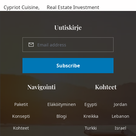
Cypriot Cuisine,
Real Estate Investment
Uutiskirje
Subscribe
Navigointi
Kohteet
Paketit
Eläköityminen
Egypti
Jordan
Konsepti
Blogi
Kreikka
Lebanon
Kohteet
Turkki
Israel