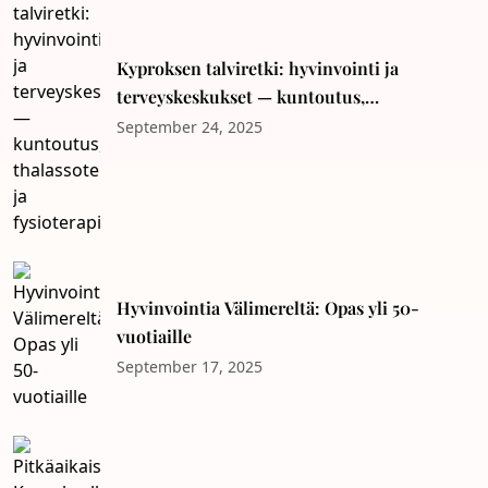
Kyproksen talviretki: hyvinvointi ja
terveyskeskukset — kuntoutus,
thalassoterapia ja fysioterapia
September 24, 2025
Hyvinvointia Välimereltä: Opas yli 50-
vuotiaille
September 17, 2025