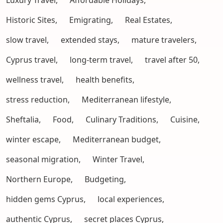
Luxury Travel,
Affordable Holidays,
Historic Sites,
Emigrating,
Real Estates,
slow travel,
extended stays,
mature travelers,
Cyprus travel,
long-term travel,
travel after 50,
wellness travel,
health benefits,
stress reduction,
Mediterranean lifestyle,
Sheftalia,
Food,
Culinary Traditions,
Cuisine,
winter escape,
Mediterranean budget,
seasonal migration,
Winter Travel,
Northern Europe,
Budgeting,
hidden gems Cyprus,
local experiences,
authentic Cyprus,
secret places Cyprus,