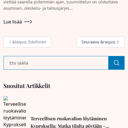
viettää saarella pidemmän ajan, suunnittelun on ulotuttava
asumisen, oleskelu- ja talousjärjes...
Lue lisää
&laquo; Edellinen
Seuraava &raquo;
Suositut Artikkelit
Terveellisen ruokavalion löytäminen
Kyproksella: Matka tilalta pöytään -