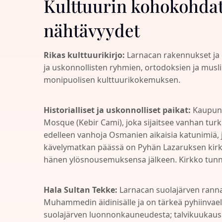
Kulttuurin kohokohdat 
nähtävyydet
Rikas kulttuurikirjo:
Larnacan rakennukset ja n
ja uskonnollisten ryhmien, ortodoksien ja muslim
monipuolisen kulttuurikokemuksen.
Historialliset ja uskonnolliset paikat:
Kaupungi
Mosque (Kebir Cami), joka sijaitsee vanhan turkki
edelleen vanhoja Osmanien aikaisia katunimiä, jo
kävelymatkan päässä on Pyhän Lazaruksen kirkk
hänen ylösnousemuksensa jälkeen. Kirkko tunneta
Hala Sultan Tekke:
Larnacan suolajärven rannal
Muhammedin äidinisälle ja on tärkeä pyhiinvae
suolajärven luonnonkauneudesta; talvikuukausin