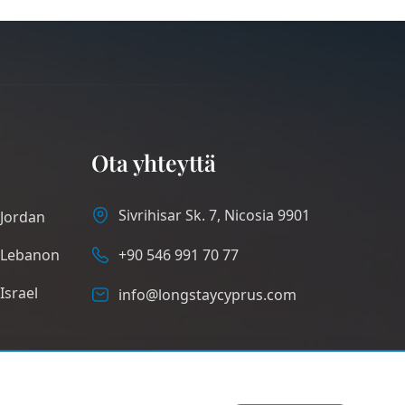
Ota yhteyttä
Sivrihisar Sk. 7, Nicosia 9901
Jordan
Lebanon
+90 546 991 70 77
Israel
info@longstaycyprus.com