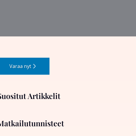
Varaa nyt
Suositut Artikkelit
Matkailutunnisteet