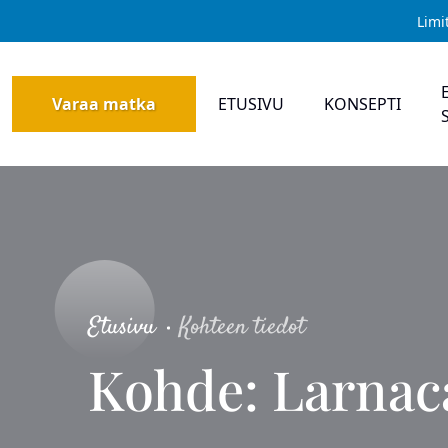
Limi
Varaa matka
ETUSIVU
KONSEPTI
Etusivu
Kohteen tiedot
Kohde: Larnac