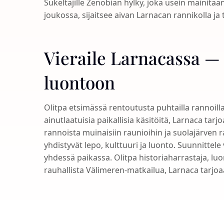
Sukeltajille Zenobian hylky, joka usein mainit
joukossa, sijaitsee aivan Larnacan rannikolla j
Vieraile Larnacassa —
luontoon
Olitpa etsimässä rentoutusta puhtailla rannoill
ainutlaatuisia paikallisia käsitöitä, Larnaca ta
rannoista muinaisiin raunioihin ja suolajärve
yhdistyvät lepo, kulttuuri ja luonto. Suunnittel
yhdessä paikassa. Olitpa historiaharrastaja, lu
rauhallista Välimeren-matkailua, Larnaca tarjo