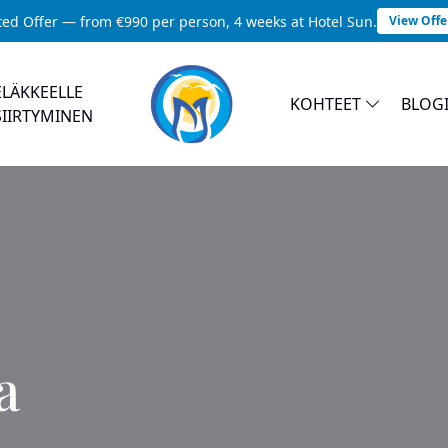
ted Offer — from €990 per person, 4 weeks at Hotel Sun.
View Offe
ELÄKKEELLE
KOHTEET
BLOG
SIIRTYMINEN
a