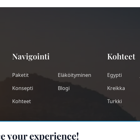
Navigointi
Kohteet
Paketit
Eläköityminen
Egypti
Konsepti
Blogi
Kreikka
Kohteet
Turkki
e your experience!