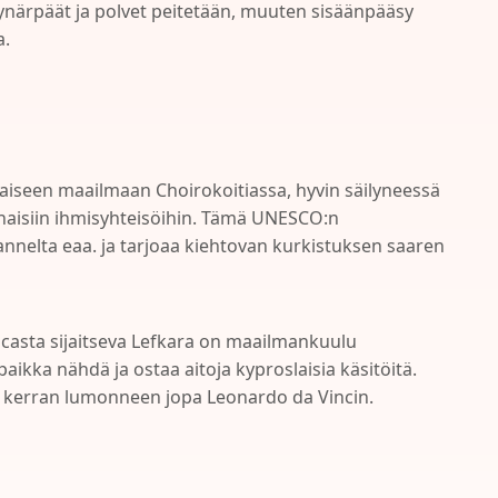
närpäät ja polvet peitetään, muuten sisäänpääsy
a.
iseen maailmaan Choirokoitiassa, hyvin säilyneessä
rhaisiin ihmisyhteisöihin. Tämä UNESCO:n
nnelta eaa. ja tarjoaa kiehtovan kurkistuksen saaren
asta sijaitseva Lefkara on maailmankuulu
paikka nähdä ja ostaa aitoja kyproslaisia käsitöitä.
an kerran lumonneen jopa Leonardo da Vincin.