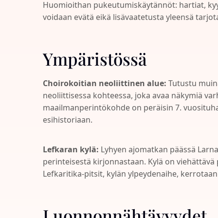
Huomioithan pukeutumiskäytännöt: hartiat, kyy
voidaan evätä eikä lisävaatetusta yleensä tarjot
Ympäristössä
Choirokoitian neoliittinen alue:
Tutustu muina
neoliittisessa kohteessa, joka avaa näkymiä va
maailmanperintökohde on peräisin 7. vuosituha
esihistoriaan.
Lefkaran kylä:
Lyhyen ajomatkan päässä Larnac
perinteisestä kirjonnastaan. Kylä on viehättävä 
Lefkaritika-pitsit, kylän ylpeydenaihe, kerrota
Luonnonnähtävyydet