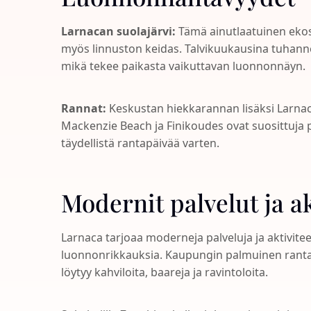
Larnacan suolajärvi:
Tämä ainutlaatuinen ekosy
myös linnuston keidas. Talvikuukausina tuhanne
mikä tekee paikasta vaikuttavan luonnonnäyn.
Rannat:
Keskustan hiekkarannan lisäksi Larnaca
Mackenzie Beach ja Finikoudes ovat suosittuja pa
täydellistä rantapäivää varten.
Modernit palvelut ja ak
Larnaca tarjoaa moderneja palveluja ja aktiviteet
luonnonrikkauksia. Kaupungin palmuinen rantakäy
löytyy kahviloita, baareja ja ravintoloita.