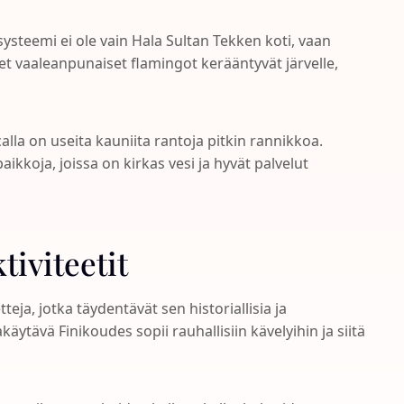
steemi ei ole vain Hala Sultan Tekken koti, vaan
t vaaleanpunaiset flamingot kerääntyvät järvelle,
lla on useita kauniita rantoja pitkin rannikkoa.
ikkoja, joissa on kirkas vesi ja hyvät palvelut
tiviteetit
teja, jotka täydentävät sen historiallisia ja
tävä Finikoudes sopii rauhallisiin kävelyihin ja siitä