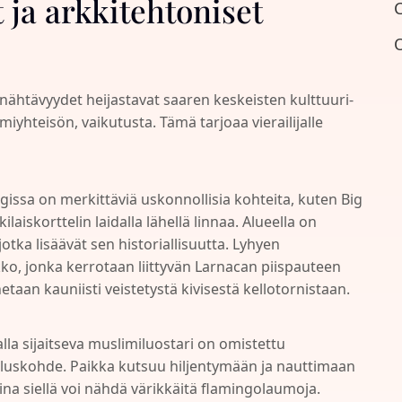
ja arkkitehtoniset
C
O
ähtävyydet heijastavat saaren keskeisten kulttuuri-
iyhteisön, vaikutusta. Tämä tarjoaa vierailijalle
ssa on merkittäviä uskonnollisia kohteita, kuten Big
laiskorttelin laidalla lähellä linnaa. Alueella on
tka lisäävät sen historiallisuutta. Lyhyen
o, jonka kerrotaan liittyvän Larnacan piispauteen
an kauniisti veistetystä kivisestä kellotornistaan.
la sijaitseva muslimiluostari on omistettu
lluskohde. Paikka kutsuu hiljentymään ja nauttimaan
a siellä voi nähdä värikkäitä flamingolaumoja.