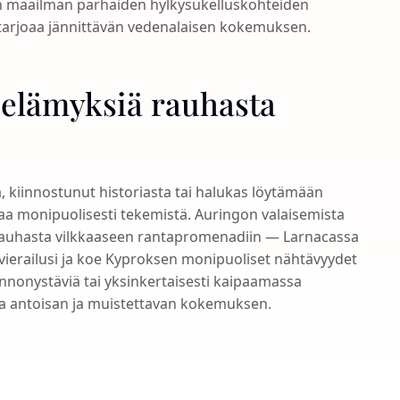
aan maailman parhaiden hylkysukelluskohteiden
a tarjoaa jännittävän vedenalaisen kokemuksen.
 elämyksiä rauhasta
a, kiinnostunut historiasta tai halukas löytämään
rjoaa monipuolisesti tekemistä. Auringon valaisemista
n rauhasta vilkkaaseen rantapromenadiin — Larnacassa
e vierailusi ja koe Kyproksen monipuoliset nähtävyydet
onnonystäviä tai yksinkertaisesti kaipaamassa
aa antoisan ja muistettavan kokemuksen.