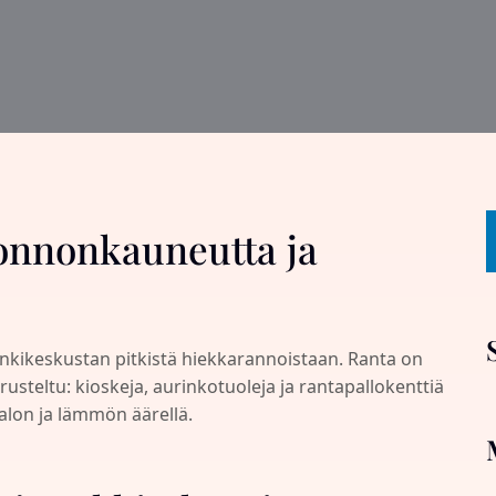
onnonkauneutta ja
nkikeskustan pitkistä hiekkarannoistaan. Ranta on
rusteltu: kioskeja, aurinkotuoleja ja rantapallokenttiä
valon ja lämmön äärellä.