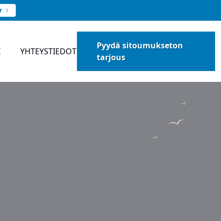
r
Pyydä sitoumukseton
I
YHTEYSTIEDOT
tarjous