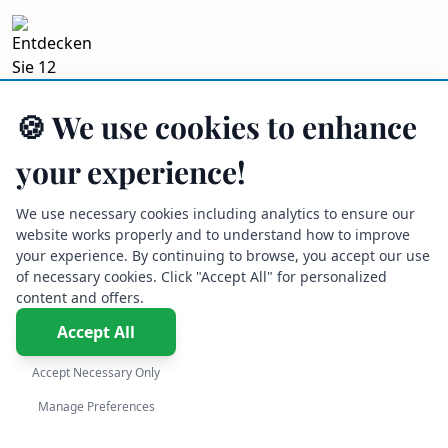
Entdecken Sie 12 unentdeckte Mittelmeer-
🍪 We use cookies to enhance
Perlen für erfahrene Reisende, die lange
your experience!
Aufenthalte suchen
September 29, 2025
We use necessary cookies including analytics to ensure our
website works properly and to understand how to improve
your experience. By continuing to browse, you accept our use
of necessary cookies. Click "Accept All" for personalized
content and offers.
Accept All
Wohnen auf Zypern: Alltag zwischen
Accept Necessary Only
Tradition und Moderne
German
Manage Preferences
September 26, 2025