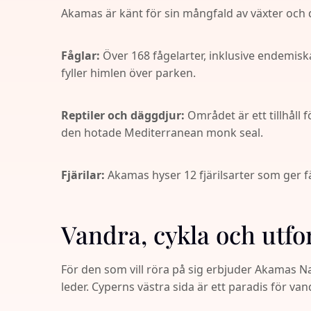
Akamas är känt för sin mångfald av växter och d
Fåglar:
Över 168 fågelarter, inklusive endemis
fyller himlen över parken.
Reptiler och däggdjur:
Området är ett tillhåll 
den hotade Mediterranean monk seal.
Fjärilar:
Akamas hyser 12 fjärilsarter som ger fä
Vandra, cykla och utfor
För den som vill röra på sig erbjuder Akamas N
leder. Cyperns västra sida är ett paradis för van