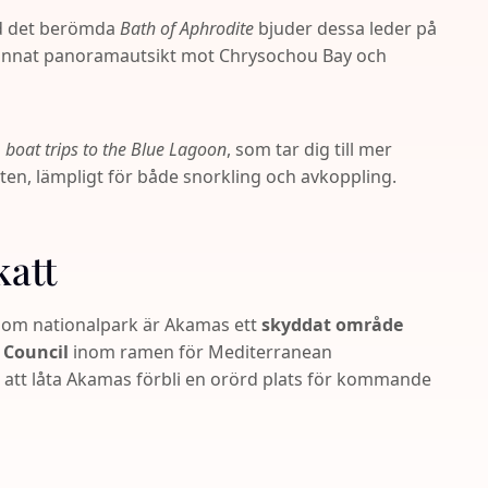
id det berömda
Bath of Aphrodite
bjuder dessa leder på
annat panoramautsikt mot Chrysochou Bay och
h
boat trips to the Blue Lagoon
, som tar dig till mer
atten, lämpligt för både snorkling och avkoppling.
katt
 som nationalpark är Akamas ett
skyddat område
 Council
inom ramen för Mediterranean
 att låta Akamas förbli en orörd plats för kommande