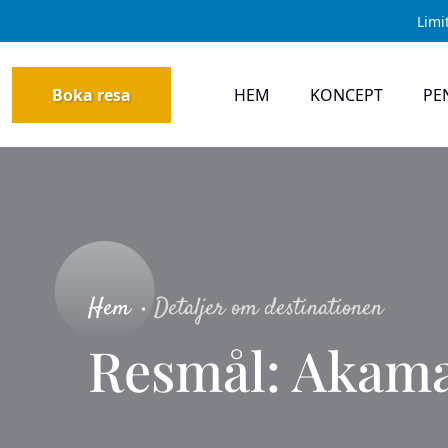
Limi
Boka resa
HEM
KONCEPT
PE
Hem
Detaljer om destinationen
Resmål: Akam