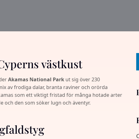
 Cyperns västkust
eder
Akamas National Park
ut sig över 230
x av frodiga dalar, branta raviner och orörda
kamas som ett viktigt fristad för många hotade arter
de och den som söker lugn och äventyr.
ngfaldstyg
C