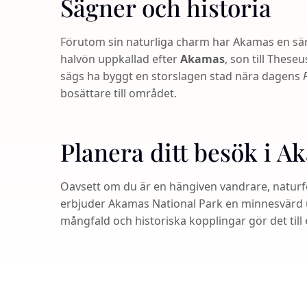
Sägner och historia
Förutom sin naturliga charm har Akamas en särsk
halvön uppkallad efter
Akamas
, son till These
sägs ha byggt en storslagen stad nära dagens
bosättare till området.
Planera ditt besök i A
Oavsett om du är en hängiven vandrare, naturfo
erbjuder Akamas National Park en minnesvärd u
mångfald och historiska kopplingar gör det til