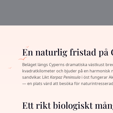
En naturlig fristad på
Beläget längs Cyperns dramatiska västkust br
kvadratkilometer och bjuder på en harmonisk mi
sandvikar. Likt
Karpaz Peninsula
i öst fungerar A
— en plats värd att besöka för naturintressera
Ett rikt biologiskt må