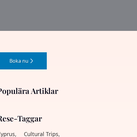
Boka nu
Populära Artiklar
Rese-Taggar
yprus,
Cultural Trips,