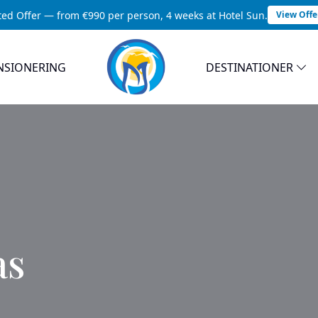
ted Offer — from €990 per person, 4 weeks at Hotel Sun.
View Offe
NSIONERING
DESTINATIONER
as