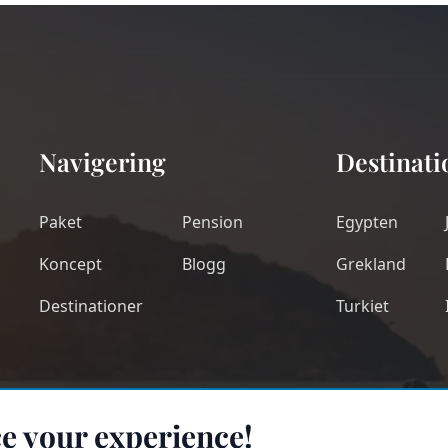
Navigering
Destinati
Paket
Pension
Egypten
Koncept
Blogg
Grekland
Destinationer
Turkiet
e your experience!