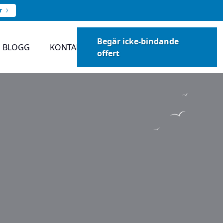
r
Begär icke-bindande
BLOGG
KONTAKT
offert