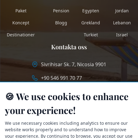
Paket
Pension
Egypten
Jordan
Koncept
Blogg
Grekland
Lebanon
Destinationer
Turkiet
Israel
Kontakta oss
Sivrihisar Sk. 7, Nicosia 9901
+90 546 991 70 77
info@longstaycyprus.com
🍪 We use cookies to enhance
your experience!
We use necessary cookies including analytics to ensure our
website works properly and to understand how to improve
your experience. By continuing to browse, you accept our use