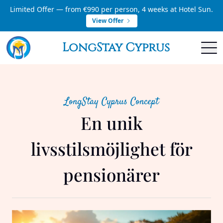
Limited Offer — from €990 per person, 4 weeks at Hotel Sun.
View Offer
LongStay Cyprus
LongStay Cyprus Concept
En unik
livsstilsmöjlighet för
pensionärer