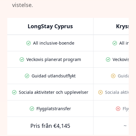
vistelse.
LongStay Cyprus
Kryssn
All inclusive-boende
All incl
Veckovis planerat program
Veckovis p
Guidad utlandsutflykt
Guidad u
Sociala aktiviteter och upplevelser
Sociala aktivit
Flygplatstransfer
Flygpl
Pris från €4,145
~ 10